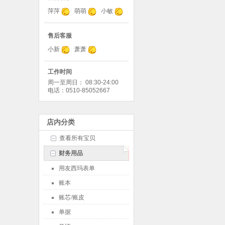
萍萍
萌萌
小敏
售后客服
小新
萧萧
工作时间
周一至周日： 08:30-24:00
电话：0510-85052667
店内分类
查看所有宝贝
财务用品
用友西玛表单
账本
账芯/账皮
单据