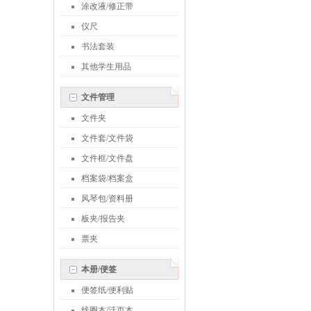
涂改液/修正带
仪尺
书法套装
其他学生用品
文件管理
文件夹
文件套/文件袋
文件框/文件盘
档案袋/档案盒
风琴包/资料册
板夹/报告夹
票夹
本册/便签
便签纸/便利贴
线圈本/活页本