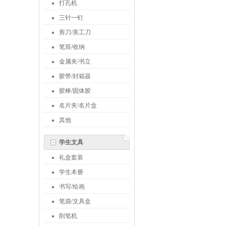
打孔机
三针一钉
剪刀/美工刀
笔筒/收纳
金属夹/书立
胶带/封箱器
胶棒/固体胶
名片夹/名片盒
其他
学生文具
礼盒套装
学生本册
书写/绘画
笔袋/文具盒
削笔机