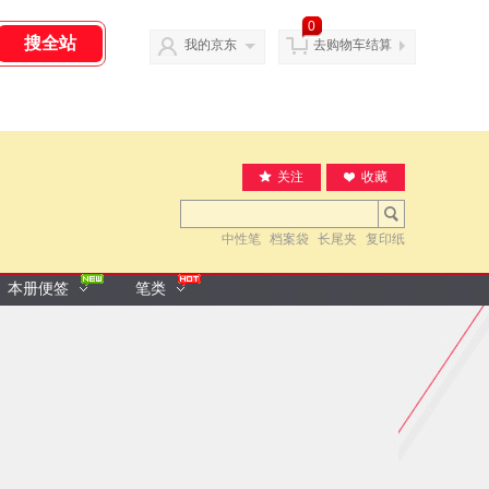
0
我的京东
去购物车结算
关注
收藏
中性笔
档案袋
长尾夹
复印纸
本册便签
笔类