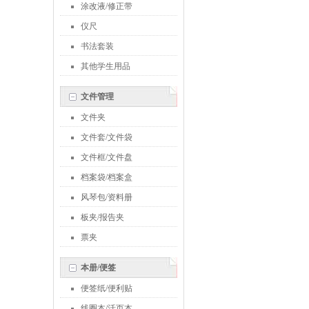
涂改液/修正带
仪尺
书法套装
其他学生用品
文件管理
文件夹
文件套/文件袋
文件框/文件盘
档案袋/档案盒
风琴包/资料册
板夹/报告夹
票夹
本册/便签
便签纸/便利贴
线圈本/活页本