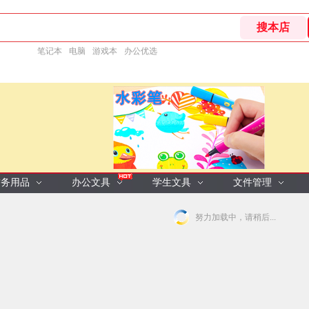
笔记本
电脑
游戏本
办公优选
财务用品
办公文具
学生文具
文件管理
努力加载中，请稍后...