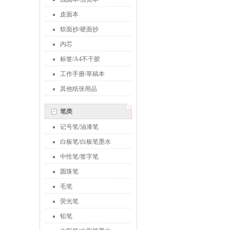
皮面本
软面抄/硬面抄
内芯
标签/A4不干胶
工作手册/草稿本
其他纸张用品
笔类
记号笔/油漆笔
白板笔/白板笔墨水
中性笔/签字笔
圆珠笔
毛笔
荧光笔
铅笔