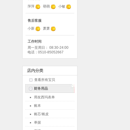
萍萍
萌萌
小敏
售后客服
小新
萧萧
工作时间
周一至周日： 08:30-24:00
电话：0510-85052667
店内分类
查看所有宝贝
财务用品
用友西玛表单
账本
账芯/账皮
单据