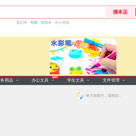
笔记本
电脑
游戏本
办公优选
财务用品
办公文具
学生文具
文件管理
努力加载中，请稍后...