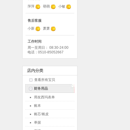
萍萍
萌萌
小敏
售后客服
小新
萧萧
工作时间
周一至周日： 08:30-24:00
电话：0510-85052667
店内分类
查看所有宝贝
财务用品
用友西玛表单
账本
账芯/账皮
单据