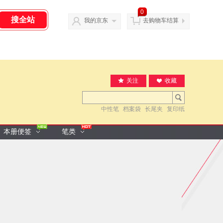
0
我的京东
去购物车结算
关注
收藏
中性笔
档案袋
长尾夹
复印纸
本册便签
笔类