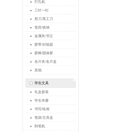
打孔机
三针一钉
剪刀/美工刀
笔筒/收纳
金属夹/书立
胶带/封箱器
胶棒/固体胶
名片夹/名片盒
其他
学生文具
礼盒套装
学生本册
书写/绘画
笔袋/文具盒
削笔机