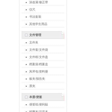
涂改液/修正带
仪尺
书法套装
其他学生用品
文件管理
文件夹
文件套/文件袋
文件框/文件盘
档案袋/档案盒
风琴包/资料册
板夹/报告夹
票夹
本册/便签
便签纸/便利贴
线圈本/活页本