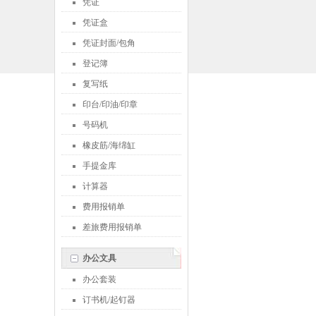
凭证
凭证盒
凭证封面/包角
登记簿
复写纸
印台/印油/印章
号码机
橡皮筋/海绵缸
手提金库
计算器
费用报销单
差旅费用报销单
办公文具
办公套装
订书机/起钉器