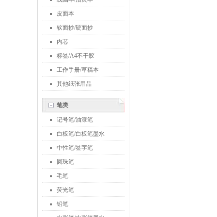
皮面本
软面抄/硬面抄
内芯
标签/A4不干胶
工作手册/草稿本
其他纸张用品
笔类
记号笔/油漆笔
白板笔/白板笔墨水
中性笔/签字笔
圆珠笔
毛笔
荧光笔
铅笔